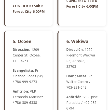
CONCIERTO Sab 6
CONCIERTO Sab 6
Forest City 6:00PM
Forest City 6:00PM
5. Ocoee
6. Wekiwa
Dirección:
1209
Dirección:
1250
Center St, Ocoee,
Piedmont Wekiwa
FL, 34761
Rd, Apopka, FL
32703
Evangelista:
Pr.
Orlando López (Sr)
Evangelista:
Pr.
/ 786-999-9273
Walter Castro /
703-231-642
Anfitrión:
VLP.
Fernando Martinez
Anfitrión:
VLP. Jose
/ 786-389-6338
Paradela / 407-285-
6794