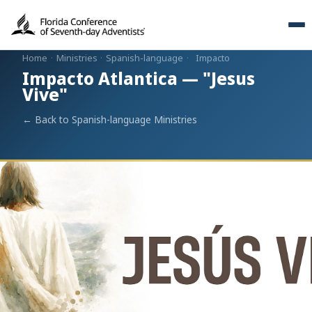
Home
·
Ministries
·
Spanish-language
·
Impacto
Impacto Atlantica — "Jesus
Vive"
← Back to Spanish-language Ministries