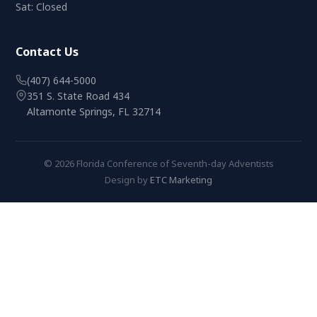
Sat: Closed
Contact Us
(407) 644-5000
351 S. State Road 434
Altamonte Springs, FL 32714
© 2026 Florida Conference of Seventh-day Adventists
Design by
ETC Marketing