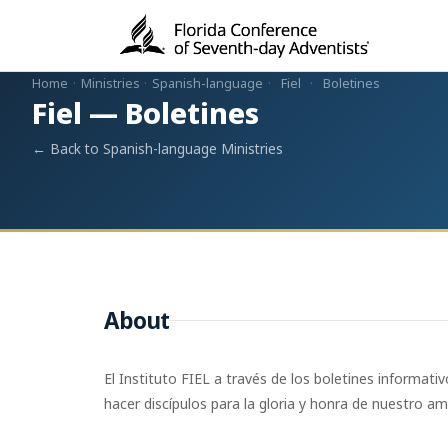
Home
·
Ministries
·
Spanish-language
·
Fiel
·
Boletines
Fiel — Boletines
← Back to Spanish-language Ministries
About
El Instituto FIEL a través de los boletines informat
hacer discípulos para la gloria y honra de nuestro a