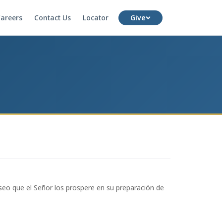
areers
Contact Us
Locator
Give
eseo que el Señor los prospere en su preparación de